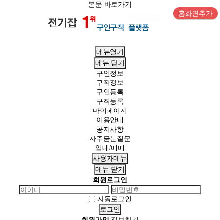
본문 바로가기
홈화면추가
메뉴열기
메뉴
닫기
구인정보
구직정보
구인등록
구직등록
마이페이지
이용안내
공지사항
자주묻는질문
임대/매매
사용자메뉴
메뉴
닫기
회원로그인
자동로그인
회원가입
정보찾기