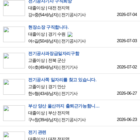
전기공사기사 구직희망
대졸이상
대전 전지역
2026-07-04
강○중
(54세/남자)
|
전기공사기사
현장소장 구직합니다.
대졸이상
경기 수원
2026-07-03
여○길
(50세/남자)
|
전기공사기사
전기공사과장급일자리구함
고졸이상
전북 군산
2026-07-02
이○호
(49세/남자)
|
전기기사
전기공사쪽 일자리를 찾고 있습니다.
고졸이상
경기 안산
2026-06-27
한○형
(43세/남자)
|
전기기사
부산 양산 울산까지 출퇴근가능함니다 전기통신소방 10년 했슴니다
대졸이상
부산 전지역
2026-06-23
구○창
(39세/남자)
|
전기공사기사
전기 관련
대졸이상
대전 전지역