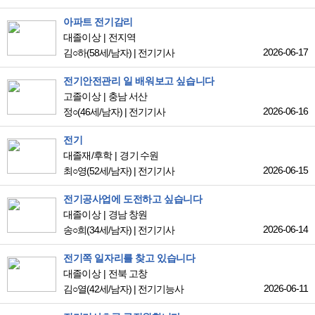
아파트 전기감리
대졸이상
전지역
2026-06-17
김○하
(58세/남자)
|
전기기사
전기안전관리 일 배워보고 싶습니다
고졸이상
충남 서산
2026-06-16
정○
(46세/남자)
|
전기기사
전기
대졸재/후학
경기 수원
2026-06-15
최○영
(52세/남자)
|
전기기사
전기공사업에 도전하고 싶습니다
대졸이상
경남 창원
2026-06-14
송○희
(34세/남자)
|
전기기사
전기쪽 일자리를 찾고 있습니다
대졸이상
전북 고창
2026-06-11
김○열
(42세/남자)
|
전기기능사