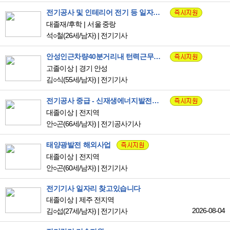
전기공사 및 인테리어 전기 등 일자리 찾아봅니다.
대졸재/후학
서울 중랑
석○철
(26세/남자)
|
전기기사
안성인근차량40분거리내 턴력근무원함(주3일)
고졸이상
경기 안성
김○식
(55세/남자)
|
전기기사
전기공사 중급 - 신재생에너지발전기사, 정보처리기사, 품질,공정관리기사, 환경기능사 입니다.
대졸이상
전지역
안○곤
(66세/남자)
|
전기공사기사
태양광발전 해외사업
대졸이상
전지역
안○곤
(60세/남자)
|
전기기사
전기기사 일자리 찾고있습니다
대졸이상
제주 전지역
2026-08-04
김○섭
(27세/남자)
|
전기기사