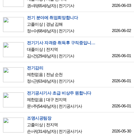
2026-06-03
권○위
(65세/남자)
|
전기기사
전기 분야에 취업희망합니다
고졸이상
경남 김해
2026-06-02
정○수
(68세/남자)
|
전기기사
전기기사 자격증 취득후 구직중입니다.
대졸이상
전지역
2026-06-01
김○건
(29세/남자)
|
전기기사
전기감리
제한없음
전남 순천
2026-06-01
정○근
(63세/남자)
|
전기기사
전기공사기사 초급 비상주 원합니다
제한없음
대구 전지역
2026-06-01
문○주
(54세/남자)
|
전기공사기사
조명시공팀장
고졸이상
전지역
2026-05-30
손○귀
(31세/남자)
|
전기공사기사