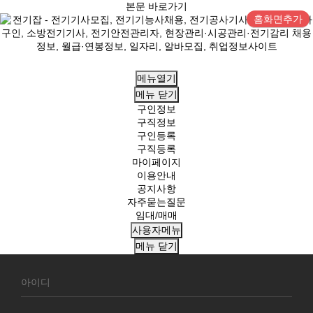
본문 바로가기
홈화면추가
메뉴열기
메뉴
닫기
구인정보
구직정보
구인등록
구직등록
마이페이지
이용안내
공지사항
자주묻는질문
임대/매매
사용자메뉴
메뉴
닫기
회
원
로