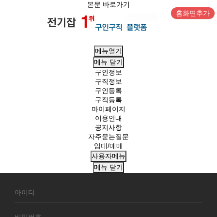
본문 바로가기
홈화면추가
메뉴열기
메뉴
닫기
구인정보
구직정보
구인등록
구직등록
마이페이지
이용안내
공지사항
자주묻는질문
임대/매매
사용자메뉴
메뉴
닫기
회
원
로
그