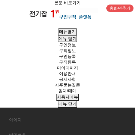
본문 바로가기
홈화면추가
메뉴열기
메뉴
닫기
구인정보
구직정보
구인등록
구직등록
마이페이지
이용안내
공지사항
자주묻는질문
임대/매매
사용자메뉴
메뉴
닫기
회
원
로
그