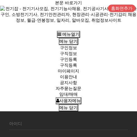
본문 바로가기
홈화면추가
메뉴열기
메뉴
닫기
구인정보
구직정보
구인등록
구직등록
마이페이지
이용안내
공지사항
자주묻는질문
임대/매매
사용자메뉴
메뉴
닫기
회
원
로