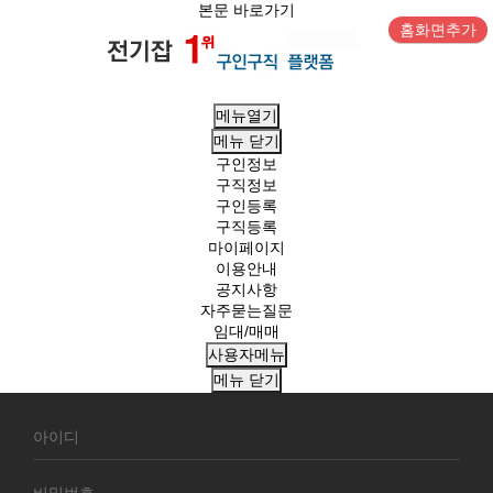
본문 바로가기
홈화면추가
메뉴열기
메뉴
닫기
구인정보
구직정보
구인등록
구직등록
마이페이지
이용안내
공지사항
자주묻는질문
임대/매매
사용자메뉴
메뉴
닫기
회
원
로
그