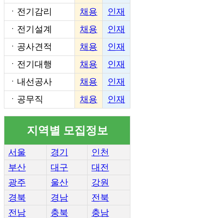
ㆍ
전기감리
채용
인재
ㆍ
전기설계
채용
인재
ㆍ
공사견적
채용
인재
ㆍ
전기대행
채용
인재
ㆍ
내선공사
채용
인재
ㆍ
공무직
채용
인재
지역별 모집정보
서울
경기
인천
부산
대구
대전
광주
울산
강원
경북
경남
전북
전남
충북
충남