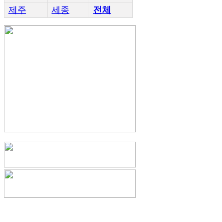
제주
세종
전체