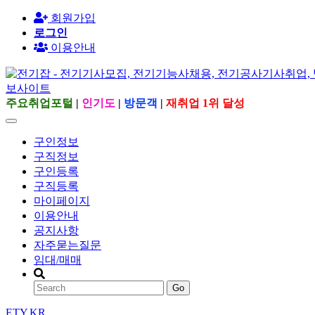
회원가입
로그인
이용안내
주요취업포털
|
인기도
|
방문객
|
재취업 1위 달성
구인정보
구직정보
구인등록
구직등록
마이페이지
이용안내
공지사항
자주묻는질문
임대/매매
Go
ETY.KR