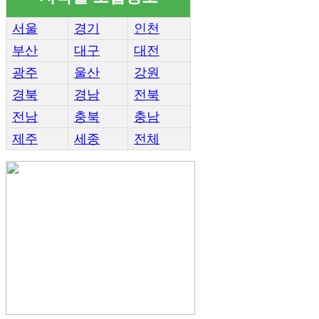
서울
경기
인천
부산
대구
대전
광주
울산
강원
경북
경남
전북
전남
충북
충남
제주
세종
전체