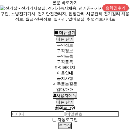
본문 바로가기
홈화면추가
메뉴열기
메뉴
닫기
구인정보
구직정보
구인등록
구직등록
마이페이지
이용안내
공지사항
자주묻는질문
임대/매매
사용자메뉴
메뉴
닫기
회원로그인
자동로그인