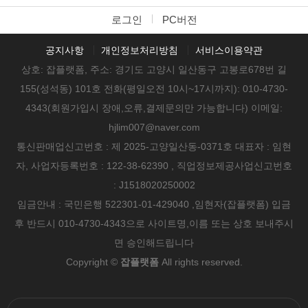
로그인
PC버전
공지사항
개인정보처리방침
서비스이용약관
상호: 잡플랫폼, 주소: 경기도 고양시 일산동구 고봉로678번 길
155(성석동) 101호 전화(평일오전 10시~17시까지): 010-4730-
4343(회원가입시 장애,오류,결제문의만 가능합니다) 이메일:
hjlim007@naver.com
통신판매업신고번호 : 제 2025-고양일산동-0371호 대표자 : 임현
자, 사업자등록번호 : 122-38-62390 , 직업정보제공사업신고번호
: J1518020250002
임금안내 : 국민은행 522301-01-429040 ,임현자(잡플랫폼) 입금
후 반드시 010-4730-4343으로 사이트명,이름 또는 상호 보내주시
면 승인해드립니다
Copyright ©
잡플랫폼
All rights reserved.