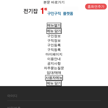
본문 바로가기
홈화면추가
메뉴열기
메뉴
닫기
구인정보
구직정보
구인등록
구직등록
마이페이지
이용안내
공지사항
자주묻는질문
임대/매매
사용자메뉴
메뉴
닫기
회
원
로
그