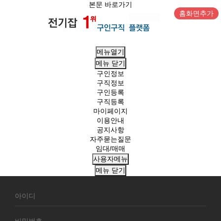
본문 바로가기
홈화면추가
메뉴열기
메뉴
닫기
구인정보
구직정보
구인등록
구직등록
마이페이지
이용안내
공지사항
자주묻는질문
임대/매매
사용자메뉴
메뉴
닫기
회
원
로
그