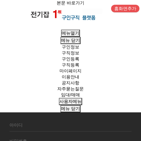
본문 바로가기
홈화면추가
메뉴열기
메뉴
닫기
구인정보
구직정보
구인등록
구직등록
마이페이지
이용안내
공지사항
자주묻는질문
임대/매매
사용자메뉴
메뉴
닫기
회
원
로
그