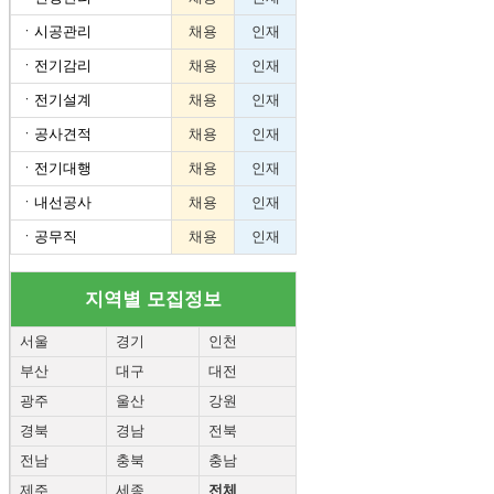
ㆍ
시공관리
채용
인재
ㆍ
전기감리
채용
인재
ㆍ
전기설계
채용
인재
ㆍ
공사견적
채용
인재
ㆍ
전기대행
채용
인재
ㆍ
내선공사
채용
인재
ㆍ
공무직
채용
인재
지역별 모집정보
서울
경기
인천
부산
대구
대전
광주
울산
강원
경북
경남
전북
전남
충북
충남
제주
세종
전체