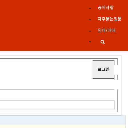
공지사항
자주묻는질문
임대/매매