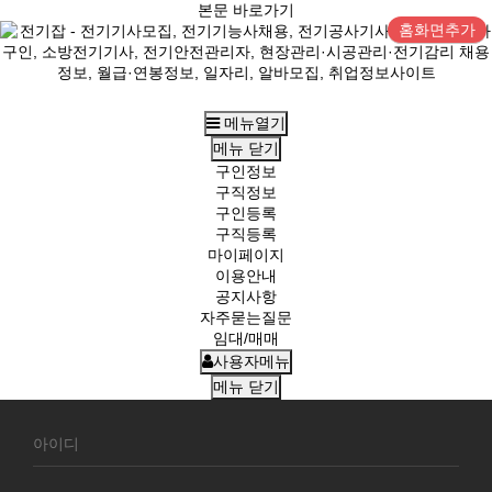
본문 바로가기
홈화면추가
메뉴열기
메뉴
닫기
구인정보
구직정보
구인등록
구직등록
마이페이지
이용안내
공지사항
자주묻는질문
임대/매매
사용자메뉴
메뉴
닫기
회
원
로